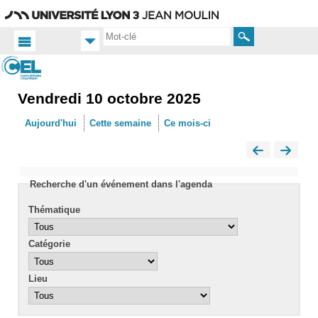
Aller
Navigation
Accès
Connexion
au
directs
contenu
Rechercher
Vendredi 10 octobre 2025
Accueil
FR
Aujourd'hui
Cette semaine
Ce mois-ci
Actualités
Calendrier
Recherche d'un événement dans l'agenda
Thématique
Catégorie
Lieu