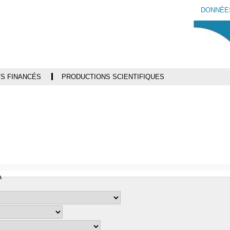
Aller
Navigation
Accès
Connexion
DONNÉE
au
directs
contenu
S FINANCÉS
PRODUCTIONS SCIENTIFIQUES
i
a