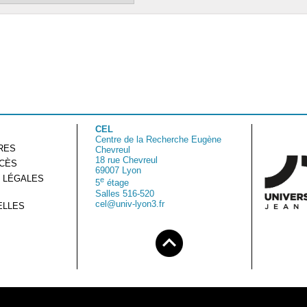
CEL
Centre de la Recherche Eugène
RES
Chevreul
18 rue Chevreul
CCÈS
69007 Lyon
 LÉGALES
e
5
étage
Salles 516-520
cel@univ-lyon3.fr
ELLES