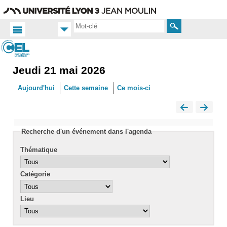
Aller
Navigation
Accès
Connexion
au
directs
contenu
Rechercher
Jeudi 21 mai 2026
Accueil
FR
Aujourd'hui
Cette semaine
Ce mois-ci
Actualités
Calendrier
Recherche d'un événement dans l'agenda
Thématique
Catégorie
Lieu