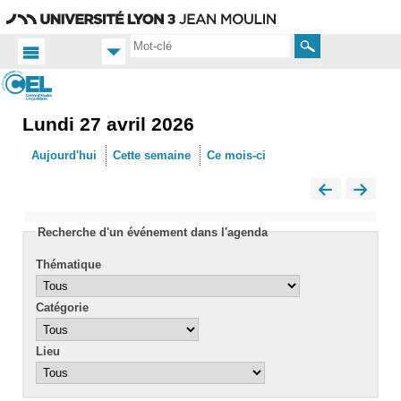
Aller
Navigation
Accès
Connexion
au
directs
contenu
Rechercher
Lundi 27 avril 2026
Accueil
FR
Aujourd'hui
Cette semaine
Ce mois-ci
Actualités
Calendrier
Recherche d'un événement dans l'agenda
Thématique
Catégorie
Lieu