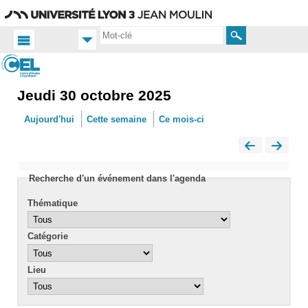
Aller
Navigation
Accès
Connexion
au
directs
contenu
Rechercher
Jeudi 30 octobre 2025
Accueil
FR
Aujourd'hui
Cette semaine
Ce mois-ci
Actualités
Calendrier
Recherche d'un événement dans l'agenda
Thématique
Catégorie
Lieu