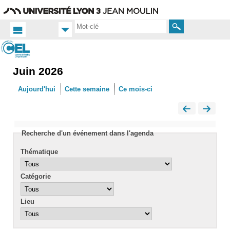
Aller
Navigation
Accès
Connexion
au
directs
contenu
Rechercher
Juin 2026
Accueil
FR
Aujourd'hui
Cette semaine
Ce mois-ci
Actualités
Calendrier
Recherche d'un événement dans l'agenda
Thématique
Catégorie
Lieu