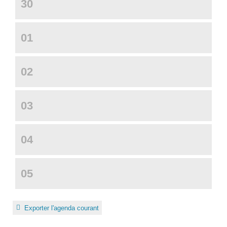
30
01
02
03
04
05
Exporter l'agenda courant