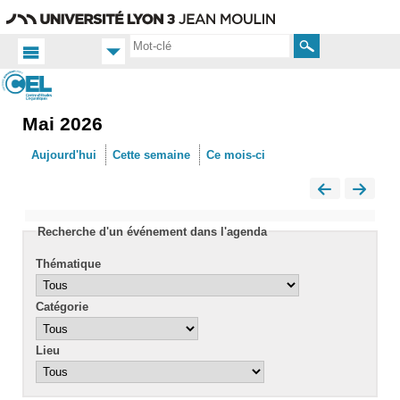
Aller
Navigation
Accès
Connexion
au
directs
contenu
Rechercher
Mai 2026
Accueil
FR
Aujourd'hui
Cette semaine
Ce mois-ci
Actualités
Calendrier
Recherche d'un événement dans l'agenda
Thématique
Catégorie
Lieu