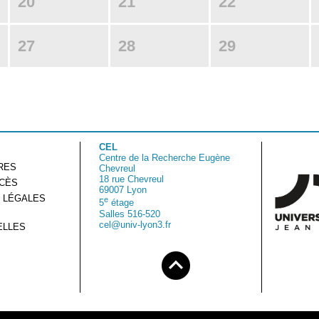
20
21
22
27
28
29
CEL
Centre de la Recherche Eugène
RES
Chevreul
18 rue Chevreul
CCÈS
69007 Lyon
 LÉGALES
e
5
étage
Salles 516-520
cel@univ-lyon3.fr
ELLES