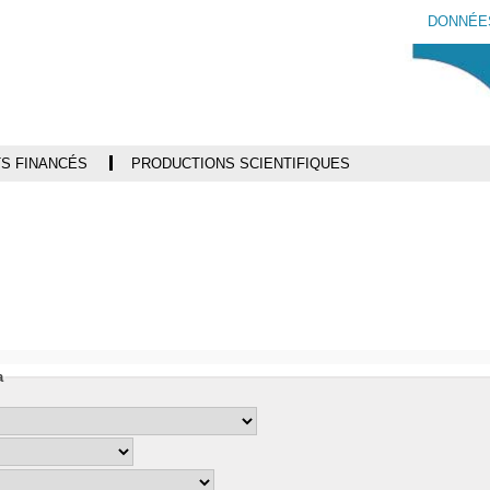
Aller
Navigation
Accès
Connexion
DONNÉE
au
directs
contenu
S FINANCÉS
PRODUCTIONS SCIENTIFIQUES
i
a