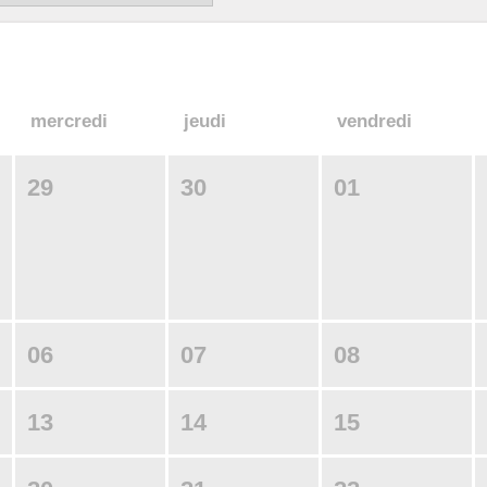
mercredi
jeudi
vendredi
29
30
01
06
07
08
13
14
15