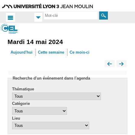
Aller
Navigation
Accès
Connexion
au
directs
contenu
Rechercher
Mardi 14 mai 2024
Accueil
FR
Aujourd'hui
Cette semaine
Ce mois-ci
Actualités
Calendrier
Recherche d'un événement dans l'agenda
Thématique
Catégorie
Lieu