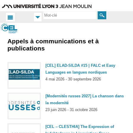
Aller
Navigation
Accès
Connexion
au
directs
contenu
Rechercher
Appels à communications et à
Accueil
FR
publications
Actualités
Appels
[CEL] ELAD-SILDA #15 | FALC et Easy
Languages en langues nordiques
4 mai 2026 - 30 septembre 2026
[Modernités russes 2027] La chanson dans
la modernité
23 juin 2026 - 31 octobre 2026
[CEL – CLESTHIA] The Expression of