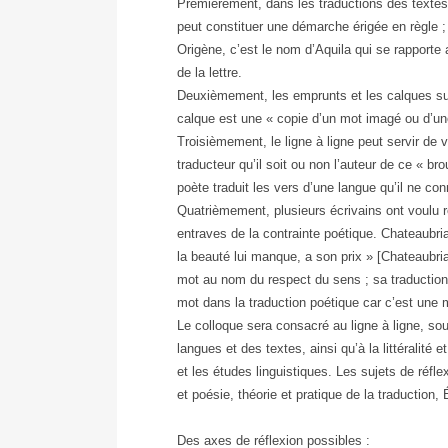
Premièrement, dans les traductions des textes p
peut constituer une démarche érigée en règle ;
Origène, c’est le nom d’Aquila qui se rapporte 
de la lettre.
Deuxièmement, les emprunts et les calques sug
calque est une « copie d’un mot imagé ou d’une
Troisièmement, le ligne à ligne peut servir de ve
traducteur qu’il soit ou non l’auteur de ce « br
poète traduit les vers d’une langue qu’il ne con
Quatrièmement, plusieurs écrivains ont voulu ren
entraves de la contrainte poétique. Chateaubri
la beauté lui manque, a son prix » [Chateaubrian
mot au nom du respect du sens ; sa traductio
mot dans la traduction poétique car c’est une m
Le colloque sera consacré au ligne à ligne, so
langues et des textes, ainsi qu’à la littéralité e
et les études linguistiques. Les sujets de réfl
et poésie, théorie et pratique de la traduction,
Des axes de réflexion possibles :