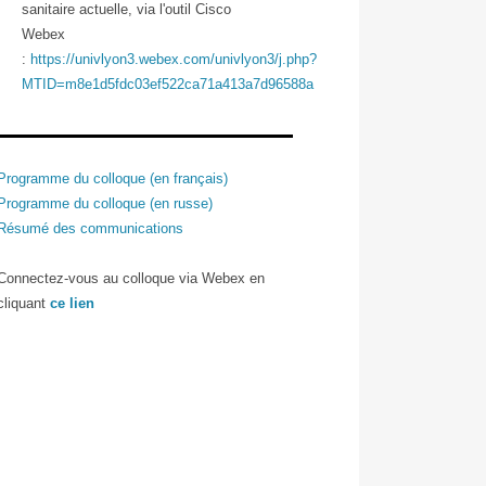
sanitaire actuelle, via l'outil Cisco
Webex
:
https://univlyon3.webex.com/univlyon3/j.php?
MTID=m8e1d5fdc03ef522ca71a413a7d96588a
Programme du colloque (en français)
Programme du colloque (en russe)
Résumé des communications
Connectez-vous au colloque via Webex en
cliquant
ce lien