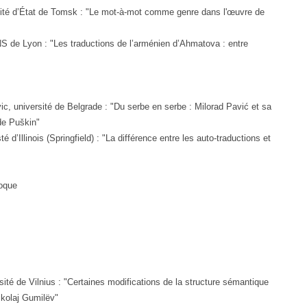
ité d’État de Tomsk : "Le mot-à-mot comme genre dans l'œuvre de
de Lyon : "Les traductions de l’arménien d’Ahmatova : entre
, université de Belgrade : "Du serbe en serbe : Milorad Pavić et sa
e Puškin"
d’Illinois (Springfield) : "La différence entre les auto-traductions et
loque
ité de Vilnius : "Certaines modifications de la structure sémantique
ikolaj Gumilëv"