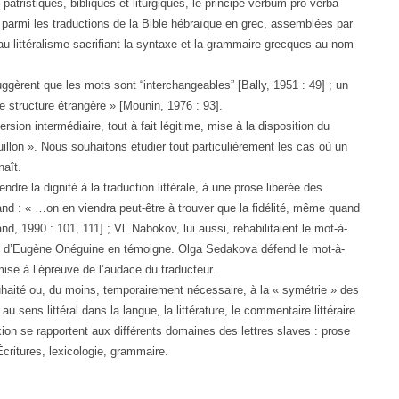
atristiques, bibliques et liturgiques, le principe verbum pro verba
 parmi les traductions de la Bible hébraïque en grec, assemblées par
au littéralisme sacrifiant la syntaxe et la grammaire grecques au nom
gèrent que les mots sont “interchangeables” [Bally, 1951 : 49] ; un
 structure étrangère » [Mounin, 1976 : 93].
rsion intermédiaire, tout à fait légitime, mise à la disposition du
ouillon ». Nous souhaitons étudier tout particulièrement les cas où un
naît.
dre la dignité à la traduction littérale, à une prose libérée des
and : « …on en viendra peut-être à trouver que la fidélité, même quand
d, 1990 : 101, 111] ; Vl. Nabokov, lui aussi, réhabilitaient le mot-à-
n d’Eugène Onéguine en témoigne. Olga Sedakova défend le mot-à-
ise à l’épreuve de l’audace du traducteur.
uhaité ou, du moins, temporairement nécessaire, à la « symétrie » des
t au sens littéral dans la langue, la littérature, le commentaire littéraire
exion se rapportent aux différents domaines des lettres slaves : prose
 Écritures, lexicologie, grammaire.