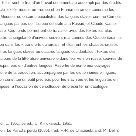
Elles sont le fruit d’un travail documentaire accompli par des érudits
cle, exilés russes en Europe et en France en ce qui concerne les
de Meudon, ou encore spécialistes des langues slaves comme Cornelis
langues parlées de l’Europe centrale à la Russie, et Claude Kastler,
se. Ces fonds permettent de travailler avec des textes les plus
ttre la singularité d’univers souvent mal connus des Occidentaux, ils
n dans les « transferts culturels», et illustrent les chassés-croisés
autres langues slaves ou d’autres langues occidentales : textes des
dateurs de la littérature universelle dans leur version russe, œuvres de
e exprimées en d’autres langues. Assortie de nombreux ouvrages
éorie de la traduction, accompagnée par les dictionnaires bilingues,
n constitue un outil précieux pour les slavistes et les linguistes en
opose, à l’occasion de ce colloque, de présenter un catalogue
Vol. 1. 1951, 3e éd., C. Klincksieck, 1951.
n, Le Paradis perdu (1836), trad. F.-R. de Chateaubriand, P., Belin,