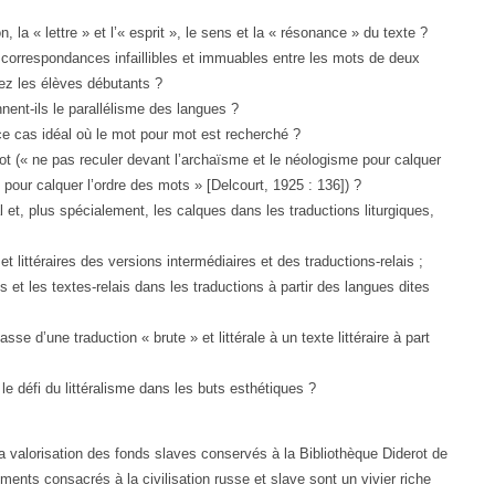
 la « lettre » et l’« esprit », le sens et la « résonance » du texte ?
s correspondances infaillibles et immuables entre les mots de deux
ez les élèves débutants ?
nent-ils le parallélisme des langues ?
 ce cas idéal où le mot pour mot est recherché ?
mot (« ne pas reculer devant l’archaïsme et le néologisme pour calquer
 pour calquer l’ordre des mots » [Delcourt, 1925 : 136]) ?
 et, plus spécialement, les calques dans les traductions liturgiques,
t littéraires des versions intermédiaires et des traductions-relais ;
s et les textes-relais dans les traductions à partir des langues dites
sse d’une traduction « brute » et littérale à un texte littéraire à part
 le défi du littéralisme dans les buts esthétiques ?
a valorisation des fonds slaves conservés à la Bibliothèque Diderot de
ents consacrés à la civilisation russe et slave sont un vivier riche