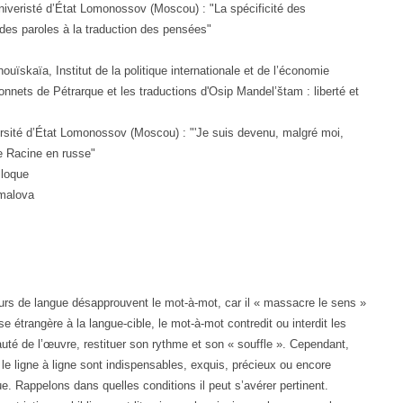
iveristé d’État Lomonossov (Moscou) : "La spécificité des
 des paroles à la traduction des pensées"
ïskaïa, Institut de la politique internationale et de l’économie
onnets de Pétrarque et les traductions d'Osip Mandel’štam : liberté et
sité d’État Lomonossov (Moscou) : "'Je suis devenu, malgré moi,
 Racine en russe"
lloque
amalova
eurs de langue désapprouvent le mot-à-mot, car il « massacre le sens »
 étrangère à la langue-cible, le mot-à-mot contredit ou interdit les
auté de l’œuvre, restituer son rythme et son « souffle ». Cependant,
le ligne à ligne sont indispensables, exquis, précieux ou encore
e. Rappelons dans quelles conditions il peut s’avérer pertinent.