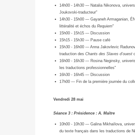
14h00 - 14h30 — Natalia Nikonova, univers
Joukovski-traducteur"
14h30 - 15h00 — Gayaneh Armaganian, ÉNS 
littéralité et échos du
Requiem
"
15h00 - 15h15 — Discussion
15h15 - 15h30 — Pause café
15h30 - 16h00 — Anna Jakovlevic Radunovic
traduction des
Chants des Slaves d’ouest
d
16h00 - 16h30 — Rosina Neginsky, univeristé 
les traductions professionnelles"
16h30 - 16h45 — Discussion
17h00 — Fin de la première journée du col
Vendredi 28 mai
Séance 3 : Présidence : A. Maître
10h00 - 10h30 — Galina Mikhaïlova, univers
du texte français dans les traductions de N