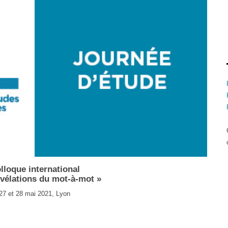
lloque international
évélations du mot-à-mot »
27 et 28 mai 2021, Lyon