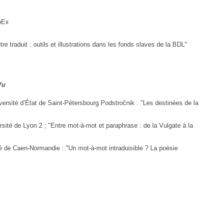
bEx
e traduit : outils et illustrations dans les fonds slaves de la BDL"
Vu
rsité d’État de Saint-Pétersbourg Podstročnik : "Les destinées de la
ité de Lyon 2 ; "Entre mot-à-mot et paraphrase : de la Vulgate à la
é de Caen-Normandie : "Un mot-à-mot intraduisible ? La poésie