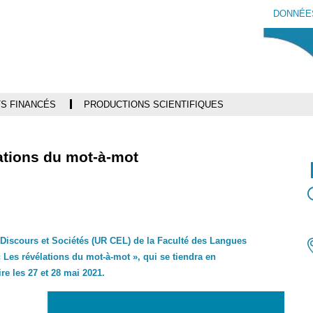
Aller
Navigation
Accès
Connexion
DONNÉE
au
directs
contenu
S FINANCÉS
PRODUCTIONS SCIENTIFIQUES
ations du mot-à-mot
 Discours et Sociétés (UR CEL) de la Faculté des Langues
« Les révélations du mot-à-mot », qui se tiendra en
re les 27 et 28 mai 2021.