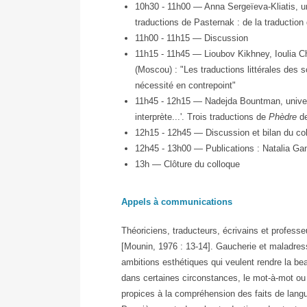
10h30 - 11h00 — Anna Sergeïeva-Kliatis, un
traductions de Pasternak : de la traduction
11h00 - 11h15 — Discussion
11h15 - 11h45 — Lioubov Kikhney, Ioulia Chou
(Moscou) : "Les traductions littérales des s
nécessité en contrepoint"
11h45 - 12h15 — Nadejda Bountman, univer
interprète...'. Trois traductions de
Phèdre
de
12h15 - 12h45 — Discussion et bilan du co
12h45 - 13h00 — Publications : Natalia G
13h — Clôture du colloque
Appels à communications
Théoriciens, traducteurs, écrivains et profess
[Mounin, 1976 : 13-14]. Gaucherie et maladresse
ambitions esthétiques qui veulent rendre la be
dans certaines circonstances, le mot-à-mot ou 
propices à la compréhension des faits de langu