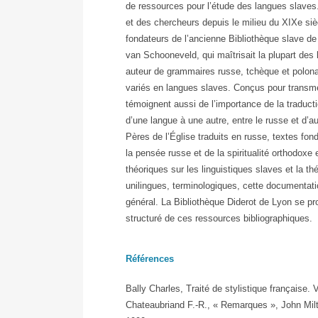
de ressources pour l’étude des langues slaves. 
et des chercheurs depuis le milieu du XIXe siè
fondateurs de l’ancienne Bibliothèque slave 
van Schooneveld, qui maîtrisait la plupart des 
auteur de grammaires russe, tchèque et polonai
variés en langues slaves. Conçus pour transme
témoignent aussi de l’importance de la traductio
d’une langue à une autre, entre le russe et d’
Pères de l’Église traduits en russe, textes fon
la pensée russe et de la spiritualité orthodox
théoriques sur les linguistiques slaves et la th
unilingues, terminologiques, cette documentatio
général. La Bibliothèque Diderot de Lyon se pr
structuré de ces ressources bibliographiques.
Références
Bally Charles, Traité de stylistique française. 
Chateaubriand F.-R., « Remarques », John Milto