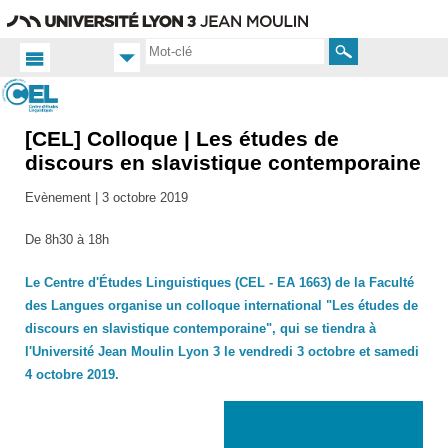
Aller
Navigation
Accès
Connexion
au
directs
contenu
Rechercher
[CEL] Colloque | Les études de
Accueil FR
Actualités
discours en slavistique contemporaine
Manifestations
Evènement |
3 octobre 2019
scientifiques
De 8h30 à 18h
Le Centre d'Études Linguistiques (CEL - EA 1663) de la Faculté
des Langues organise un colloque international "Les études de
discours en slavistique contemporaine", qui se tiendra à
l'Université Jean Moulin Lyon 3 le vendredi 3 octobre et samedi
4 octobre 2019.