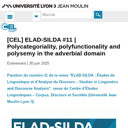
Aller
Navigation
Accès
Connexion
au
directs
contenu
Rechercher
[CEL] ELAD-SILDA #11 |
Accueil
FR
Polycategoriality, polyfunctionality and
polysemy in the adverbial domain
Actualités
Toutes
Evènement |
30 juin 2025
les actus
Parution du numéro 11 de la revue "ELAD-SILDA : Études de
Linguistique et d’Analyse du Discours – Studies in Linguistics
and Discourse Analysis", revue du Centre d’Études
Linguistiques – Corpus, Discours et Sociétés (Université Jean
Moulin Lyon 3).