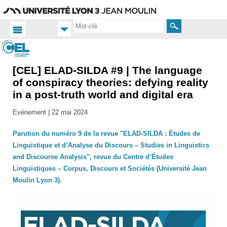
Aller
Navigation
Accès
Connexion
au
directs
contenu
Rechercher
[CEL] ELAD-SILDA #9 | The language
Accueil
FR
of conspiracy theories: defying reality
in a post-truth world and digital era
Actualités
Toutes
Evènement |
22 mai 2024
les actus
Parution du numéro 9 de la revue "ELAD-SILDA : Études de
Linguistique et d’Analyse du Discours – Studies in Linguistics
and Discourse Analysis", revue du Centre d’Études
Linguistiques – Corpus, Discours et Sociétés (Université Jean
Moulin Lyon 3).