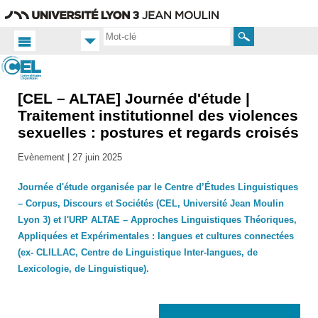
Aller
Navigation
Accès
Connexion
au
directs
contenu
Rechercher
[CEL – ALTAE] Journée d'étude |
Accueil
FR
Traitement institutionnel des violences
sexuelles : postures et regards croisés
Actualités
Toutes
Evènement |
27 juin 2025
les actus
Journée d'étude organisée par le Centre d’Études Linguistiques
– Corpus, Discours et Sociétés (CEL, Université Jean Moulin
Lyon 3) et l'URP ALTAE – Approches Linguistiques Théoriques,
Appliquées et Expérimentales : langues et cultures connectées
(ex- CLILLAC, Centre de Linguistique Inter-langues, de
Lexicologie, de Linguistique).