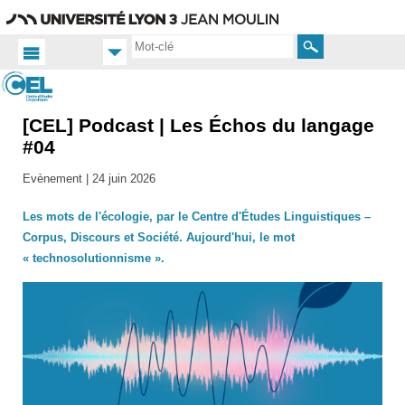
Aller
Navigation
Accès
Connexion
au
directs
contenu
Rechercher
[CEL] Podcast | Les Échos du langage
Accueil FR
#04
Productions
scientifiques
Evènement |
24 juin 2026
Les
Échos du
Les mots de l'écologie, par le Centre d'Études Linguistiques –
langage
Corpus, Discours et Société. Aujourd'hui, le mot
« technosolutionnisme ».