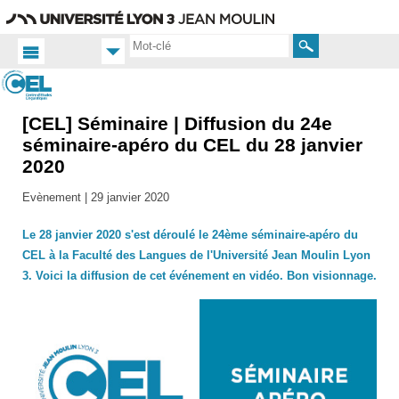
Aller
Navigation
Accès
Connexion
au
directs
contenu
Rechercher
[CEL] Séminaire | Diffusion du 24e
Accueil
FR
séminaire-apéro du CEL du 28 janvier
2020
Actualités
Toutes
Evènement |
29 janvier 2020
les actus
Le 28 janvier 2020 s'est déroulé le 24ème séminaire-apéro du
CEL à la Faculté des Langues de l'Université Jean Moulin Lyon
3. Voici la diffusion de cet événement en vidéo. Bon visionnage.