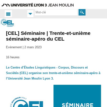
Aller
Navigation
Accès
Connexion
au
directs
contenu
Rechercher
[CEL] Séminaire | Trente-et-unième
Accueil
FR
séminaire-apéro du CEL
Actualités
Evènement |
2 mars 2023
Toutes
les actus
16 heures
Le Centre d’Études Linguistiques - Corpus, Discours et
Sociétés (CEL) organise son trente-et-unième séminaire-apéro à
l’Université Jean Moulin Lyon 3.