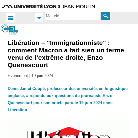
Aller
Navigation
Accès
Connexion
au
directs
contenu
Rechercher
Libération – "Immigrationniste" :
Accueil
FR
comment Macron a fait sien un terme
venu de l’extrême droite, Enzo
Actualités
Quenescourt
Toutes
les actus
Evènement |
19 juin 2024
Denis Jamet-Coupé, professeur des universités en linguistique
anglaise, a répondu aux questions du journaliste Enzo
Quenescourt pour son article paru le 19 juin 2024 dans
Libération.