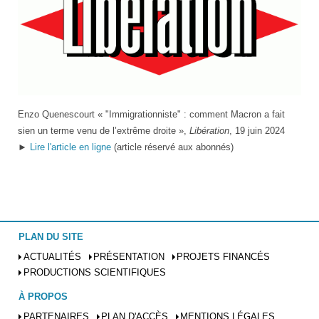
Logo
Enzo Quenescourt « "Immigrationniste" : comment Macron a fait
de
sien un terme venu de l’extrême droite »,
Libération
, 19 juin 2024
Libération
►
Lire l'article en ligne
(article réservé aux abonnés)
PLAN DU SITE
ACTUALITÉS
PRÉSENTATION
PROJETS FINANCÉS
PRODUCTIONS SCIENTIFIQUES
À PROPOS
PARTENAIRES
PLAN D'ACCÈS
MENTIONS LÉGALES