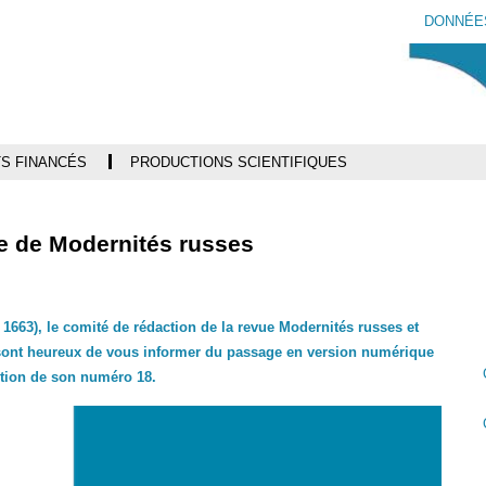
Aller
Navigation
Accès
Connexion
DONNÉE
au
directs
contenu
S FINANCÉS
PRODUCTIONS SCIENTIFIQUES
ne de Modernités russes
1663), le comité de rédaction de la revue Modernités russes et
 sont heureux de vous informer du passage en version numérique
ution de son numéro 18.