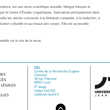
malova, est une revue scientifique annuelle, bilingue français et
e par le Centre d’Études Linguistiques. Spécialisée principalement dans
eille les articles consacrés à la littérature comparée, à la traduction, à
iodisation culturelle et aux beaux-arts russes. Elle est accessible
onible sur le site de la revue.
CEL
Centre de la Recherche Eugène
RES
Chevreul
18 rue Chevreul
CCÈS
69007 Lyon
 LÉGALES
e
5
étage
Salles 516-520
cel@univ-lyon3.fr
ELLES