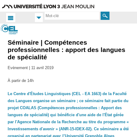
Aller
Navigation
Accès
Connexion
au
directs
contenu
Rechercher
Séminaire | Compétences
Accueil FR
Actualités
professionnelles : apport des langues
de spécialité
Manifestations
scientifiques
Evènement |
11 avril 2019
À partir de 14h
Le Centre d'Études Linguistiques (CEL - EA 1663) de la Faculté
des Langues organise un séminaire ; ce séminaire fait partie du
projet COALAS (Compétences professionnelles : Apport des
langues de spécialité) qui bénéficie d'une aide de l'État gérée
par l'Agence Nationale de la Recherche au titre du programme «
Investissements d'avenir » (ANR-15-IDEX-02). Ce séminaire a été
organisé en partenariat avec l’Université Grenoble Alpes