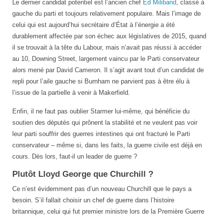
Le dernier candidat potentiel est l’ancien chef
Ed Miliband
, classé à
gauche du parti et toujours relativement populaire. Mais l’image de
celui qui est aujourd’hui secrétaire d’État à l’énergie a été
durablement affectée par son échec aux législatives de 2015, quand
il se trouvait à la tête du Labour, mais n’avait pas réussi à accéder
au 10, Downing Street, largement vaincu par le Parti conservateur
alors mené par David Cameron. Il s’agit avant tout d’un candidat de
repli pour l’aile gauche si Burnham ne parvient pas à être élu à
l’issue de la partielle à venir à Makerfield.
Enfin, il ne faut pas oublier Starmer lui-même, qui bénéficie du
soutien des députés qui prônent la stabilité et ne veulent pas voir
leur parti souffrir des guerres intestines qui ont fracturé le Parti
conservateur – même si, dans les faits, la guerre civile est déjà en
cours. Dès lors, faut-il un leader de guerre ?
Plutôt Lloyd George que Churchill ?
Ce n’est évidemment pas d’un nouveau Churchill que le pays a
besoin. S’il fallait choisir un chef de guerre dans l’histoire
britannique, celui qui fut premier ministre lors de la Première Guerre