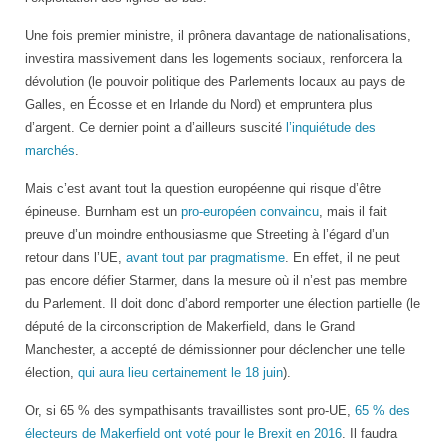
Une fois premier ministre, il prônera davantage de nationalisations,
investira massivement dans les logements sociaux, renforcera la
dévolution (le pouvoir politique des Parlements locaux au pays de
Galles, en Écosse et en Irlande du Nord) et empruntera plus
d’argent. Ce dernier point a d’ailleurs suscité
l’inquiétude des
marchés
.
Mais c’est avant tout la question européenne qui risque d’être
épineuse. Burnham est un
pro-européen convaincu
, mais il fait
preuve d’un moindre enthousiasme que Streeting à l’égard d’un
retour dans l’UE,
avant tout par pragmatisme
. En effet, il ne peut
pas encore défier Starmer, dans la mesure où il n’est pas membre
du Parlement. Il doit donc d’abord remporter une élection partielle (le
député de la circonscription de Makerfield, dans le Grand
Manchester, a accepté de démissionner pour déclencher une telle
élection,
qui aura lieu certainement le 18 juin
).
Or, si 65 % des sympathisants travaillistes sont pro-UE,
65 % des
électeurs de Makerfield ont voté pour le Brexit en 2016
. Il faudra