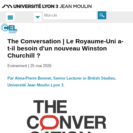
Aller
Navigation
Accès
Connexion
au
directs
contenu
Rechercher
The Conversation | Le Royaume-Uni a-
Accueil
FR
t-il besoin d'un nouveau Winston
Churchill ?
Actualités
Toutes
Evènement |
25 mai 2026
les actus
Par Alma-Pierre Bonnet, Senior Lecturer in British Studies,
Université Jean Moulin Lyon 3.