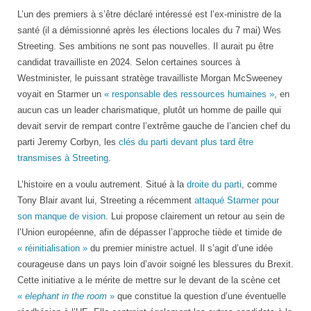
L’un des premiers à s’être déclaré intéressé est l’ex-ministre de la
santé (il a démissionné après les élections locales du 7 mai) Wes
Streeting. Ses ambitions ne sont pas nouvelles. Il aurait pu être
candidat travailliste en 2024. Selon certaines sources à
Westminister, le puissant stratège travailliste Morgan McSweeney
voyait en Starmer un
« responsable des ressources humaines »
, en
aucun cas un leader charismatique, plutôt un homme de paille qui
devait servir de rempart contre l’extrême gauche de l’ancien chef du
parti Jeremy Corbyn, les
clés du parti devant plus tard être
transmises à Streeting
.
L’histoire en a voulu autrement. Situé à la
droite du parti
, comme
Tony Blair avant lui, Streeting a récemment
attaqué Starmer pour
son manque de vision
. Lui propose clairement un retour au sein de
l’Union européenne, afin de dépasser l’approche tiède et timide de
« réinitialisation »
du premier ministre actuel. Il s’agit d’une idée
courageuse dans un pays loin d’avoir soigné les blessures du Brexit.
Cette initiative a le mérite de mettre sur le devant de la scène cet
«
elephant in the room
»
que constitue la question d’une éventuelle