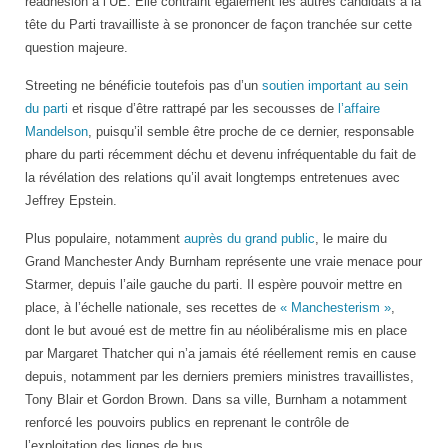
réadhésion à l’UE. Elle contraint également les autres candidats à la
tête du Parti travailliste à se prononcer de façon tranchée sur cette
question majeure.
Streeting ne bénéficie toutefois pas d’un
soutien important au sein
du parti
et risque d’être rattrapé par les secousses de
l’affaire
Mandelson
, puisqu’il semble être proche de ce dernier, responsable
phare du parti récemment déchu et devenu infréquentable du fait de
la révélation des relations qu’il avait longtemps entretenues avec
Jeffrey Epstein.
Plus populaire, notamment
auprès du grand public
, le maire du
Grand Manchester Andy Burnham représente une vraie menace pour
Starmer, depuis l’aile gauche du parti. Il espère pouvoir mettre en
place, à l’échelle nationale, ses recettes de
« Manchesterism »
,
dont le but avoué est de mettre fin au néolibéralisme mis en place
par Margaret Thatcher qui n’a jamais été réellement remis en cause
depuis, notamment par les derniers premiers ministres travaillistes,
Tony Blair et Gordon Brown. Dans sa ville, Burnham a notamment
renforcé les pouvoirs publics en reprenant le contrôle de
l’exploitation des lignes de bus.