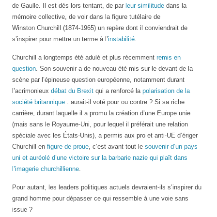
de Gaulle. Il est dès lors tentant, de par
leur similitude
dans la
mémoire collective, de voir dans la figure tutélaire de
Winston Churchill (1874-1965) un repère dont il conviendrait de
s’inspirer pour mettre un terme à l’
instabilité
.
Churchill a longtemps été adulé et plus récemment
remis en
question
. Son souvenir a de nouveau été mis sur le devant de la
scène par l’épineuse question européenne, notamment durant
l’acrimonieux
débat du Brexit
qui a renforcé la
polarisation de la
société britannique
: aurait-il voté pour ou contre ? Si sa riche
carrière, durant laquelle il a promu la création d’une Europe unie
(mais sans le Royaume-Uni, pour lequel il préférait une relation
spéciale avec les États-Unis), a permis aux pro et anti-UE d’ériger
Churchill en
figure de proue
, c’est avant tout le
souvenir d’un pays
uni et auréolé d’une victoire sur la barbarie nazie qui plaît dans
l’imagerie churchillienne
.
Pour autant, les leaders politiques actuels devraient-ils s’inspirer du
grand homme pour dépasser ce qui ressemble à une voie sans
issue ?