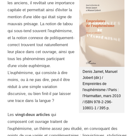
les anciens, il revêtait une importance
capitale et permettait ainsi d'éviter la
mention d'une idée qui était signe de
mauvais présage. La notion de tabou
qui sous-tend souvent l'euphémisme,
et la notion connexe de politiquement-
correct trouvent tout naturellement
leur place dans cet ouvrage, ainsi que
tous les phénomènes participant
d'une visée euphémique.
Denis Jamet, Manuel
L'euphémisme, qui consiste à dire
Jobert (dir.) /
moins, ou à ne pas dire, peut-il être
Empreintes de
réduit à une simple variation
l'euphémisme / Paris :
discursive, ou bien finit-il par laisser
l'Harmattan, mars 2010
une trace dans la langue ?
/ ISBN 978-2-296-
10801-1 / 395 p.
Les
vingt-deux articles
qui
composent cet ouvrage traitent de
l'euphémisme, un thème assez peu étudié, en convoquant des
points de vue variés et complémentaires : linguistiques, stylistiques,