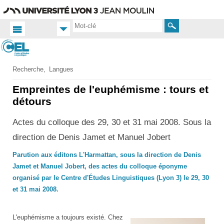
Aller
Navigation
Accès
Connexion
au
directs
contenu
Rechercher
Accueil FR
Recherche
Langues
Productions
Empreintes de l'euphémisme : tours et
scientifiques
détours
Ouvrages
Ouvrages
Actes du colloque des 29, 30 et 31 mai 2008. Sous la
collectifs
direction de Denis Jamet et Manuel Jobert
Parution aux éditons L'Harmattan, sous la direction de Denis
Jamet et Manuel Jobert, des actes du colloque éponyme
organisé par le Centre d'Études Linguistiques (Lyon 3) le 29, 30
et 31 mai 2008.
L'euphémisme a toujours existé. Chez