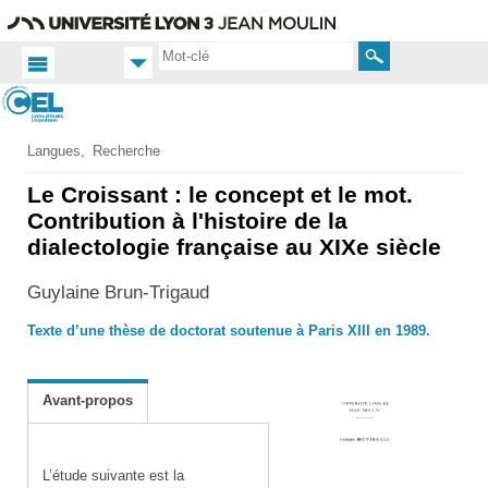
Aller
Navigation
Accès
Connexion
au
directs
contenu
Rechercher
Accueil FR
Langues
Recherche
Productions
Le Croissant : le concept et le mot.
scientifiques
Contribution à l'histoire de la
Ouvrages
dialectologie française au XIXe siècle
Ouvrages
individuels
Guylaine Brun-Trigaud
Texte d’une thèse de doctorat soutenue à Paris XIII en 1989.
Avant-propos
L’étude suivante est la