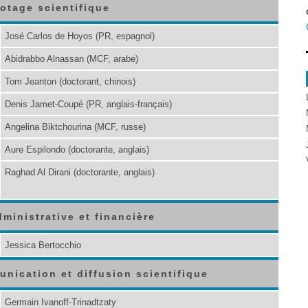
lotage scientifique
José Carlos de Hoyos (PR, espagnol)
Abidrabbo Alnassan (MCF, arabe)
Tom Jeanton (doctorant, chinois)
Denis Jamet-Coupé (PR, anglais-français)
Angelina Biktchourina (MCF, russe)
Aure Espilondo (doctorante, anglais)
Raghad Al Dirani (doctorante, anglais)
ministrative et financière
Jessica Bertocchio
unication et diffusion scientifique
Germain Ivanoff-Trinadtzaty