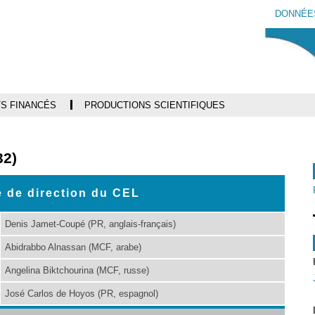
Aller
Navigation
Accès
Connexion
DONNÉE
au
directs
contenu
S FINANCÉS
PRODUCTIONS SCIENTIFIQUES
32)
 de direction du CEL
Denis Jamet-Coupé (PR, anglais-français)
Abidrabbo Alnassan (MCF, arabe)
Angelina Biktchourina (MCF, russe)
José Carlos de Hoyos (PR, espagnol)