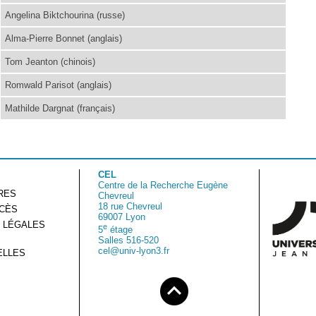
Angelina Biktchourina (russe)
Alma-Pierre Bonnet (anglais)
Tom Jeanton (chinois)
Romwald Parisot (anglais)
Mathilde Dargnat (français)
CEL
Centre de la Recherche Eugène
RES
Chevreul
18 rue Chevreul
CCÈS
69007 Lyon
 LÉGALES
e
5
étage
Salles 516-520
cel@univ-lyon3.fr
ELLES