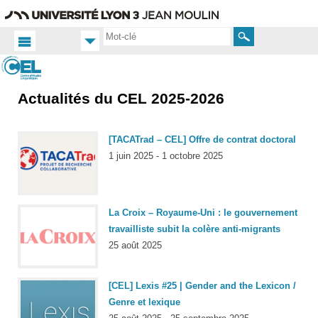
Aller
Navigation
Accès
Connexion
au
directs
contenu
Rechercher
Actualités du CEL 2025-2026
Accueil
FR
Actualités
[TACATrad – CEL] Offre de contrat doctoral
Toutes
1 juin 2025 - 1 octobre 2025
les actus
La Croix – Royaume-Uni : le gouvernement
travailliste subit la colère anti-migrants
25 août 2025
[CEL] Lexis #25 | Gender and the Lexicon /
Genre et lexique